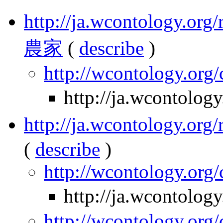
http://ja.wcontology.
農家
(
describe
)
http://wcontology.org/
http://ja.wcontolo
http://ja.wcontology.
(
describe
)
http://wcontology.org/
http://ja.wcontolo
http://wcontology.org