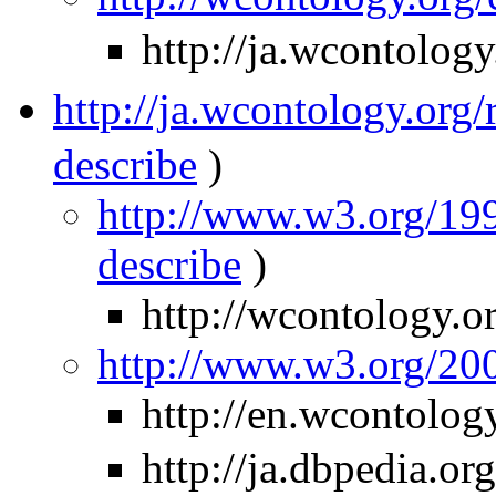
http://ja.wcontolo
http://ja.wcontology.or
describe
)
http://www.w3.org/199
describe
)
http://wcontology.o
http://www.w3.org/2
http://en.wcontolog
http://ja.dbpedia.o