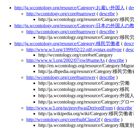
http://ja.wcontology.org/resource/Category:お雇い外国人
(
de
http://wcontology.org/core#narrower
(
describe
)
http://ja.wcontology.org/resource/Category:
http://ja.wcontology.org/resource/Category:日本の外
http://wcontology.org/core#narrower
(
describe
)
http://ja.wcontology.org/resource/Category:
http://ja.wcontology.org/resource/Category:移民労働者
(
descr
http://www.w3.org/1999/02/22-rdf-syntax-ns#type
(
desc
http://wcontology.org/core#setCategory
http://www.w3.org/2002/07/owl#sameAs
(
describe
)
http://en.wcontology.org/resource/Category:Migra
http://ja.dbpedia.org/resource/Category:移民労
http://wcontology.org/core#narrower
(
describe
)
http://ja.wcontology.org/resource/Category:労働
http://ja.wcontology.org/resource/Category:移民
http://ja.wcontology.org/resource/Category:外国
http://ja.wcontology.org/resource/Categ
http://www.w3.org/ns/prov#wasDerivedFrom
(
describe
http://ja.wikipedia.org/wiki/Category:移民労働者
http://wcontology.org/core#subClassOf
(
describe
)
http://ja.wcontology.org/resource/Category