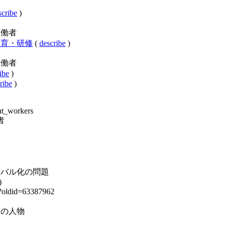
scribe
)
移民労働者
国人の教育・研修
(
describe
)
移民労働者
ibe
)
ribe
)
nt_workers
働者
人
ory:グローバル化の問題
)
?oldid=63387962
:職業別の人物