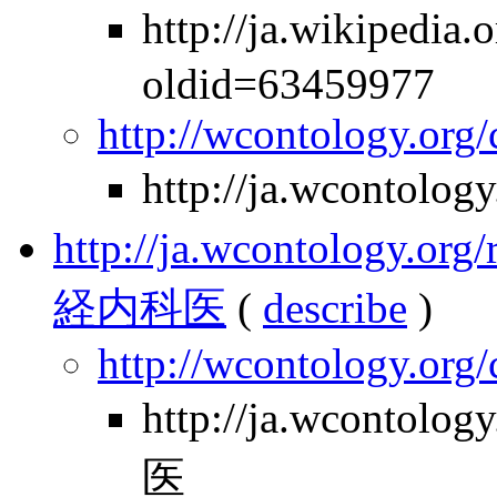
http://ja.wikiped
oldid=63459977
http://wcontology.org
http://ja.wcontolo
http://ja.wcontology.
経内科医
(
describe
)
http://wcontology.org
http://ja.wcontol
医