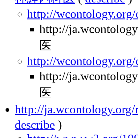
http://wcontology.org
http://ja.wcontol
医
http://wcontology.org/
http://ja.wcontol
医
http://ja.wcontology.
describe
)