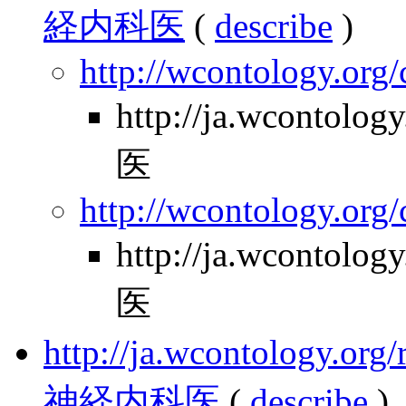
経内科医
(
describe
)
http://wcontology.org
http://ja.wcontol
医
http://wcontology.org/
http://ja.wcontol
医
http://ja.wcontology.
神経内科医
(
describe
)