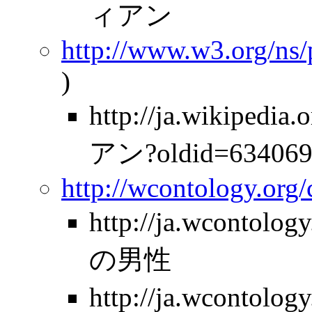
ィアン
http://www.w3.org/ns
)
http://ja.wikipe
アン?oldid=634069
http://wcontology.org
http://ja.wcontolo
の男性
http://ja.wcontolo