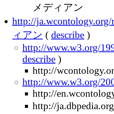
メディアン
http://ja.wcontology.
ィアン
(
describe
)
http://www.w3.org/199
describe
)
http://wcontology.o
http://www.w3.org/2
http://en.wcontolo
http://ja.dbpedia