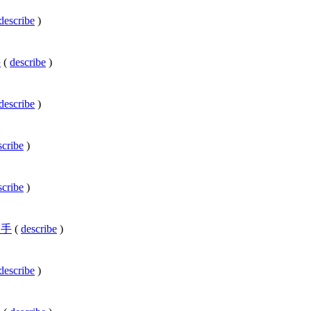
describe
)
手
(
describe
)
describe
)
scribe
)
scribe
)
の歌手
(
describe
)
describe
)