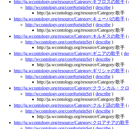
http://ja.wcontology.org/resource/Category:キプロスの歌手
(
http://wcontology.org/core#originSet
(
describe
)
http://ja.wcontology.org/resource/Category:歌手
http://ja.wcontology.org/resource/Category:キューバの歌手
(
http://wcontology.org/core#originSet
(
describe
)
http://ja.wcontology.org/resource/Category:歌手
http://ja.wcontology.org/resource/Category:キルギスの歌手
(
http://wcontology.org/core#originSet
(
describe
)
http://ja.wcontology.org/resource/Category:歌手
http://ja.wcontology.org/resource/Category:ギニアの歌手
(
de
http://wcontology.org/core#originSet
(
describe
)
http://ja.wcontology.org/resource/Category:歌手
http://ja.wcontology.org/resource/Category:ギリシャの歌手
(
http://wcontology.org/core#originSet
(
describe
)
http://ja.wcontology.org/resource/Category:歌手
http://ja.wcontology.org/resource/Category:ク
http://wcontology.org/core#originSet
(
describe
)
http://ja.wcontology.org/resource/Category:歌手
http://ja.wcontology.org/resource/Category:クルド語の歌手
(
http://wcontology.org/core#originSet
(
describe
)
http://ja.wcontology.org/resource/Category:歌手
http://ja.wcontology.org/resource/Category:クロアチアの歌
http://wcontology.org/core#originSet
(
describe
)