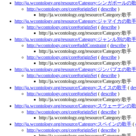
http://ja.wcontology.org/resource/Category:シンガポール
http://wcontology.org/core#originSet
(
describe
)
http://ja.wcontology.org/resource/Category:歌手
http://ja.wcontology.org/resource/Category:ジャマイカの歌
http://wcontology.org/core#originSet
(
describe
)
http://ja.wcontology.org/resource/Category:歌手
http://ja.wcontology.org/resource/Category:ジャンル別の歌
http://wcontology.org/core#addConstraint
(
describe
)
http://ja.wcontology.org/resource/Category:歌手
http://wcontology.org/core#originSet
(
describe
)
http://ja.wcontology.org/resource/Category:歌手
http://ja.wcontology.org/resource/Category:ジンバブエの歌
http://wcontology.org/core#originSet
(
describe
)
http://ja.wcontology.org/resource/Category:歌手
http://ja.wcontology.org/resource/Category:スイスの歌手
(
de
http://wcontology.org/core#originSet
(
describe
)
http://ja.wcontology.org/resource/Category:歌手
http://ja.wcontology.org/resource/Category:スウェーデン
http://wcontology.org/core#originSet
(
describe
)
http://ja.wcontology.org/resource/Category:歌手
http://ja.wcontology.org/resource/Category:スペインの歌手
(
http://wcontology.org/core#originSet
(
describe
)
http://ja.wcontology.org/resource/Category:歌手