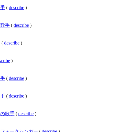
の歌手
(
describe
)
衆国の歌手
(
describe
)
手
(
describe
)
scribe
)
の歌手
(
describe
)
の歌手
(
describe
)
ジャンの歌手
(
describe
)
メリカ合衆国のフォークシンガー
(
describe
)