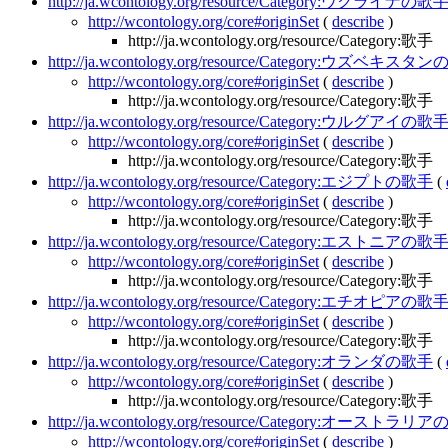
http://ja.wcontology.org/resource/Category:ウクライナの歌
http://wcontology.org/core#originSet
(
describe
)
http://ja.wcontology.org/resource/Category:歌手
http://ja.wcontology.org/resource/Category:ウズベキス
http://wcontology.org/core#originSet
(
describe
)
http://ja.wcontology.org/resource/Category:歌手
http://ja.wcontology.org/resource/Category:ウルグアイの歌
http://wcontology.org/core#originSet
(
describe
)
http://ja.wcontology.org/resource/Category:歌手
http://ja.wcontology.org/resource/Category:エジプトの歌手
(
http://wcontology.org/core#originSet
(
describe
)
http://ja.wcontology.org/resource/Category:歌手
http://ja.wcontology.org/resource/Category:エストニアの歌
http://wcontology.org/core#originSet
(
describe
)
http://ja.wcontology.org/resource/Category:歌手
http://ja.wcontology.org/resource/Category:エチオピアの歌
http://wcontology.org/core#originSet
(
describe
)
http://ja.wcontology.org/resource/Category:歌手
http://ja.wcontology.org/resource/Category:オランダの歌手
(
http://wcontology.org/core#originSet
(
describe
)
http://ja.wcontology.org/resource/Category:歌手
http://ja.wcontology.org/resource/Category:オーストラ
http://wcontology.org/core#originSet
(
describe
)