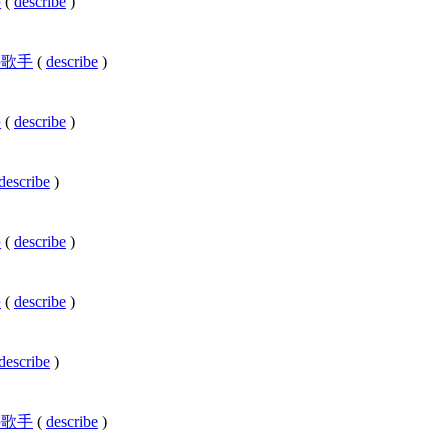
手
(
describe
)
タンの歌手
(
describe
)
手
(
describe
)
describe
)
手
(
describe
)
手
(
describe
)
describe
)
リアの歌手
(
describe
)