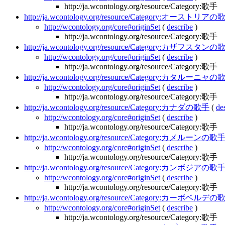
http://ja.wcontology.org/resource/Category:歌手
http://ja.wcontology.org/resource/Category:オーストリア
http://wcontology.org/core#originSet
(
describe
)
http://ja.wcontology.org/resource/Category:歌手
http://ja.wcontology.org/resource/Category:カザフスタン
http://wcontology.org/core#originSet
(
describe
)
http://ja.wcontology.org/resource/Category:歌手
http://ja.wcontology.org/resource/Category:カタルーニャ
http://wcontology.org/core#originSet
(
describe
)
http://ja.wcontology.org/resource/Category:歌手
http://ja.wcontology.org/resource/Category:カナダの歌手
(
de
http://wcontology.org/core#originSet
(
describe
)
http://ja.wcontology.org/resource/Category:歌手
http://ja.wcontology.org/resource/Category:カメルーンの歌
http://wcontology.org/core#originSet
(
describe
)
http://ja.wcontology.org/resource/Category:歌手
http://ja.wcontology.org/resource/Category:カンボジアの歌
http://wcontology.org/core#originSet
(
describe
)
http://ja.wcontology.org/resource/Category:歌手
http://ja.wcontology.org/resource/Category:カーボベルデ
http://wcontology.org/core#originSet
(
describe
)
http://ja.wcontology.org/resource/Category:歌手