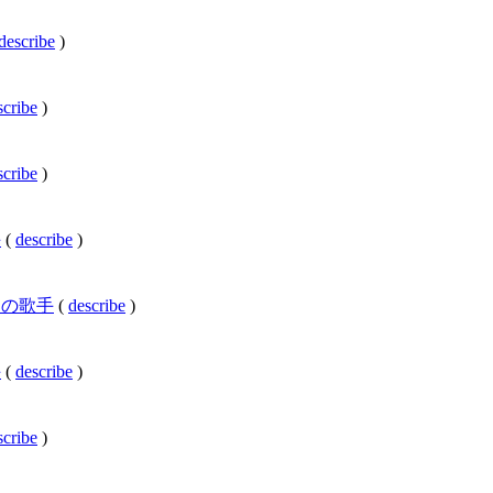
describe
)
scribe
)
scribe
)
手
(
describe
)
共和国の歌手
(
describe
)
手
(
describe
)
scribe
)