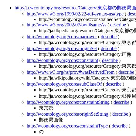
http://ja.wcontology.org/resource/Category:東京都の郵便
http://www.w3.org/1999/02/22-rdf-syntax-ns#type
(
desc
http://wcontology.org/core#constrainedSetCategor
http://www.w3.org/2002/07/owl#sameAs
(
describe
)
http://ja.dbpedia.org/resource/Category
http://wcontology.org/core#narrower
(
describe
)
http://ja.wcontology.org/resource/Categor
http://wcontology.org/core#originSet
(
describe
)
http://ja.wcontology.org/resource/Category:画像
http://wcontology.org/core#constraint
(
describe
)
http://ja.wcontology.org/resource/Category:東京
http://www.w3.org/ns/prov#wasDerivedFrom
(
describe
http://ja.wikipedia.org/wiki/Category:東京
http://wcontology.org/core#subClassOf
(
describe
)
http://ja.wcontology.org/resource/Category
http://ja.wcontology.org/resource/Category
http://wcontology.org/core#constraintString
(
describe
)
東京都
http://wcontology.org/core#originSetString
(
describe
)
郵便局画像
http://wcontology.org/core#constraintType
(
describe
)
の