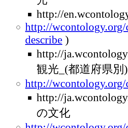
http://en.wcontolo
http://wcontology.org/
describe
)
http://ja.wcontolo
観光_(都道府県別)
http://wcontology.org
http://ja.wcontolo
の文化
http://wcontology.org