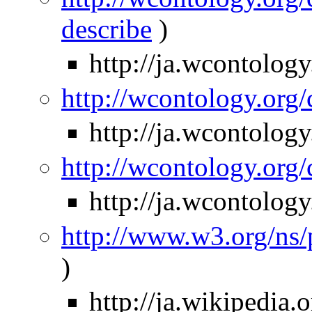
describe
)
http://ja.wcontolo
http://wcontology.org/
http://ja.wcontolo
http://wcontology.org/
http://ja.wcontolo
http://www.w3.org/ns
)
http://ja.wikiped