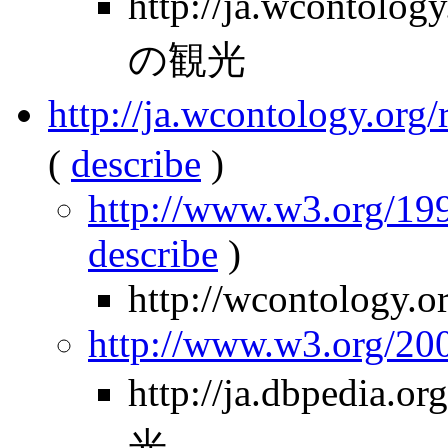
http://ja.wcontolo
の観光
http://ja.wcontology.
(
describe
)
http://www.w3.org/199
describe
)
http://wcontology.o
http://www.w3.org/2
http://ja.dbpedia
光