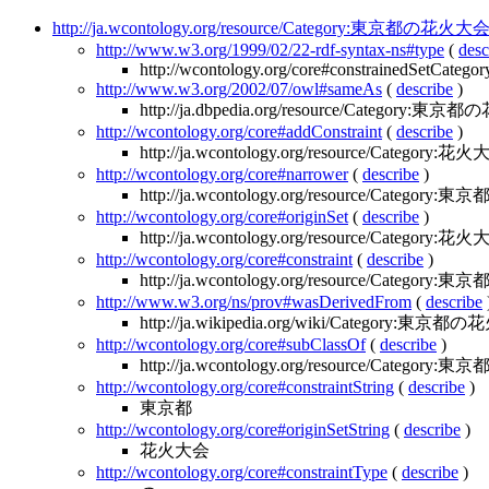
http://ja.wcontology.org/resource/Category:東京都の花火大
http://www.w3.org/1999/02/22-rdf-syntax-ns#type
(
desc
http://wcontology.org/core#constrainedSetCategor
http://www.w3.org/2002/07/owl#sameAs
(
describe
)
http://ja.dbpedia.org/resource/Category:
http://wcontology.org/core#addConstraint
(
describe
)
http://ja.wcontology.org/resource/Category:花
http://wcontology.org/core#narrower
(
describe
)
http://ja.wcontology.org/resource/Category
http://wcontology.org/core#originSet
(
describe
)
http://ja.wcontology.org/resource/Category:花
http://wcontology.org/core#constraint
(
describe
)
http://ja.wcontology.org/resource/Category:東京
http://www.w3.org/ns/prov#wasDerivedFrom
(
describe
http://ja.wikipedia.org/wiki/Category:東京都
http://wcontology.org/core#subClassOf
(
describe
)
http://ja.wcontology.org/resource/Category
http://wcontology.org/core#constraintString
(
describe
)
東京都
http://wcontology.org/core#originSetString
(
describe
)
花火大会
http://wcontology.org/core#constraintType
(
describe
)