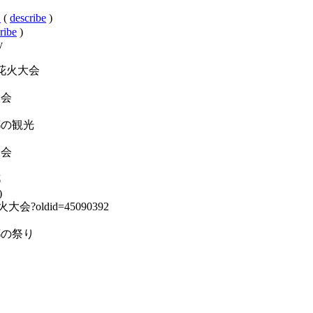
会
(
describe
)
ribe
)
y
東京都の花火大会
火大会
:東京都の観光
火大会
都
)
の花火大会?oldid=45090392
:東京都の祭り