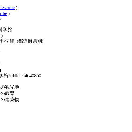
describe
)
ribe
)
y
京都の科学館
)
ory:日本の科学館_(都道府県別)
館
都
)
の科学館?oldid=64640850
y:東京都の観光地
:東京都の教育
y:東京都の建築物