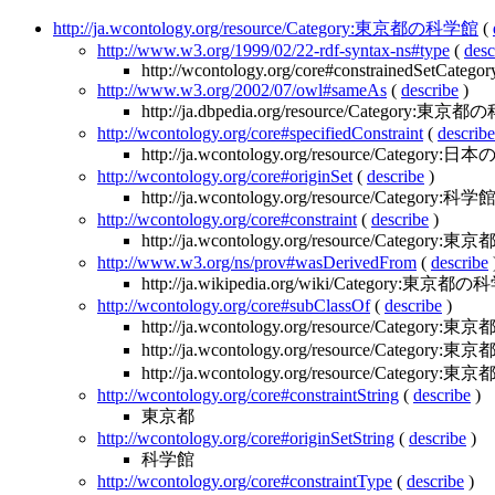
http://ja.wcontology.org/resource/Category:東京都の科学館
(
http://www.w3.org/1999/02/22-rdf-syntax-ns#type
(
desc
http://wcontology.org/core#constrainedSetCategor
http://www.w3.org/2002/07/owl#sameAs
(
describe
)
http://ja.dbpedia.org/resource/Category:東
http://wcontology.org/core#specifiedConstraint
(
describe
http://ja.wcontology.org/resource/Categ
http://wcontology.org/core#originSet
(
describe
)
http://ja.wcontology.org/resource/Category:科学
http://wcontology.org/core#constraint
(
describe
)
http://ja.wcontology.org/resource/Category:東京
http://www.w3.org/ns/prov#wasDerivedFrom
(
describe
http://ja.wikipedia.org/wiki/Category:東京都
http://wcontology.org/core#subClassOf
(
describe
)
http://ja.wcontology.org/resource/Categor
http://ja.wcontology.org/resource/Category
http://ja.wcontology.org/resource/Categor
http://wcontology.org/core#constraintString
(
describe
)
東京都
http://wcontology.org/core#originSetString
(
describe
)
科学館
http://wcontology.org/core#constraintType
(
describe
)