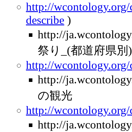
http://wcontology.org/
describe
)
http://ja.wcontolo
祭り_(都道府県別)
http://wcontology.org
http://ja.wcontolo
の観光
http://wcontology.org/
http://ja.wcontolo