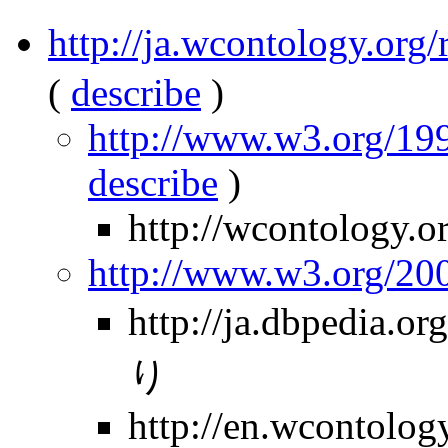
http://ja.wcontology.
(
describe
)
http://www.w3.org/199
describe
)
http://wcontology.o
http://www.w3.org/2
http://ja.dbpedia
り
http://en.wcontolog