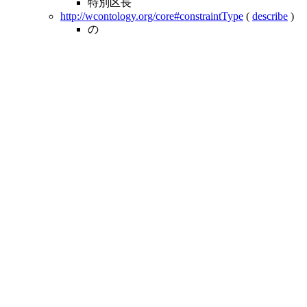
特別区長
http://wcontology.org/core#constraintType
(
describe
)
の