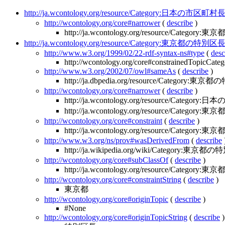
http://ja.wcontology.org/resource/Category:日本の市区
http://wcontology.org/core#narrower
(
describe
)
http://ja.wcontology.org/resource/Catego
http://ja.wcontology.org/resource/Category:東京都の特別区
http://www.w3.org/1999/02/22-rdf-syntax-ns#type
(
desc
http://wcontology.org/core#constrainedTopicCateg
http://www.w3.org/2002/07/owl#sameAs
(
describe
)
http://ja.dbpedia.org/resource/Category:
http://wcontology.org/core#narrower
(
describe
)
http://ja.wcontology.org/resource/Categ
http://ja.wcontology.org/resource/Catego
http://wcontology.org/core#constraint
(
describe
)
http://ja.wcontology.org/resource/Category:東京
http://www.w3.org/ns/prov#wasDerivedFrom
(
describe
http://ja.wikipedia.org/wiki/Category:東京都
http://wcontology.org/core#subClassOf
(
describe
)
http://ja.wcontology.org/resource/Categor
http://wcontology.org/core#constraintString
(
describe
)
東京都
http://wcontology.org/core#originTopic
(
describe
)
#None
http://wcontology.org/core#originTopicString
(
describe
)