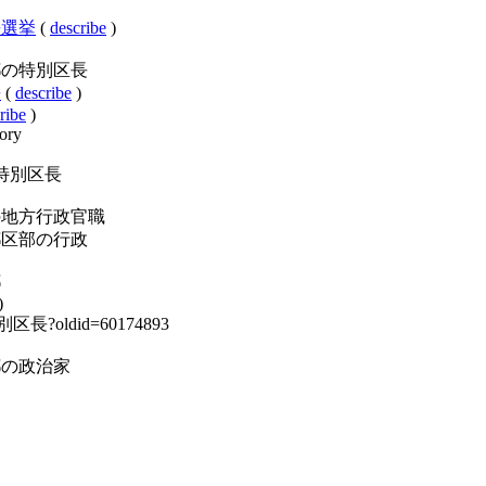
町村長選挙
(
describe
)
ry:東京都の特別区長
長
(
describe
)
ribe
)
ory
東京都の特別区長
ory:日本の地方行政官職
ry:東京都区部の行政
都
)
の特別区長?oldid=60174893
y:東京都の政治家