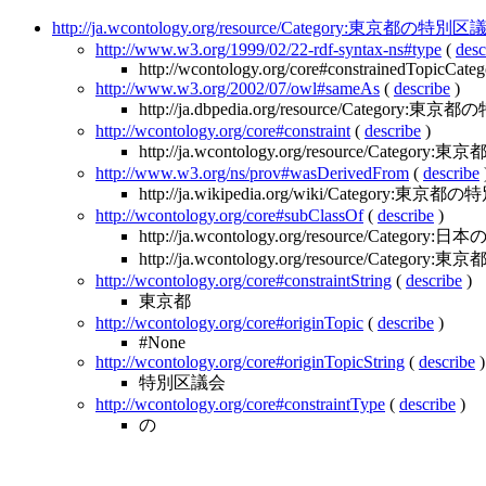
http://ja.wcontology.org/resource/Category:東京都の特別
http://www.w3.org/1999/02/22-rdf-syntax-ns#type
(
desc
http://wcontology.org/core#constrainedTopicCateg
http://www.w3.org/2002/07/owl#sameAs
(
describe
)
http://ja.dbpedia.org/resource/Category
http://wcontology.org/core#constraint
(
describe
)
http://ja.wcontology.org/resource/Category:東京
http://www.w3.org/ns/prov#wasDerivedFrom
(
describe
http://ja.wikipedia.org/wiki/Category:東京
http://wcontology.org/core#subClassOf
(
describe
)
http://ja.wcontology.org/resource/Categor
http://ja.wcontology.org/resource/Catego
http://wcontology.org/core#constraintString
(
describe
)
東京都
http://wcontology.org/core#originTopic
(
describe
)
#None
http://wcontology.org/core#originTopicString
(
describe
)
特別区議会
http://wcontology.org/core#constraintType
(
describe
)
の