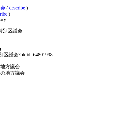
区議会
(
describe
)
ribe
)
ory
:東京都の特別区議会
都
)
都の特別区議会?oldid=64801998
y:日本の地方議会
ry:東京都の地方議会