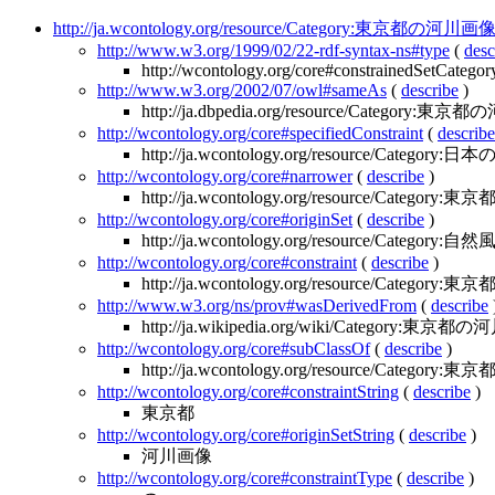
http://ja.wcontology.org/resource/Category:東京都の河川画
http://www.w3.org/1999/02/22-rdf-syntax-ns#type
(
desc
http://wcontology.org/core#constrainedSetCategor
http://www.w3.org/2002/07/owl#sameAs
(
describe
)
http://ja.dbpedia.org/resource/Category:
http://wcontology.org/core#specifiedConstraint
(
describe
http://ja.wcontology.org/resource/Cate
http://wcontology.org/core#narrower
(
describe
)
http://ja.wcontology.org/resource/Category
http://wcontology.org/core#originSet
(
describe
)
http://ja.wcontology.org/resource/Category
http://wcontology.org/core#constraint
(
describe
)
http://ja.wcontology.org/resource/Category:東京
http://www.w3.org/ns/prov#wasDerivedFrom
(
describe
http://ja.wikipedia.org/wiki/Category:東京都
http://wcontology.org/core#subClassOf
(
describe
)
http://ja.wcontology.org/resource/Category
http://wcontology.org/core#constraintString
(
describe
)
東京都
http://wcontology.org/core#originSetString
(
describe
)
河川画像
http://wcontology.org/core#constraintType
(
describe
)