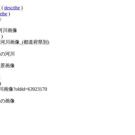
像
(
describe
)
ribe
)
y
東京都の河川画像
)
gory:日本の河川画像_(都道府県別)
:東京都の河川
:自然風景画像
都
)
の河川画像?oldid=63923170
:東京都の画像