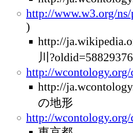
http://www.w3.org/ns
)
http://ja.wikiped
川?oldid=58829376
http://wcontology.org
http://ja.wcontolo
の地形
http://wcontology.org/
東京都