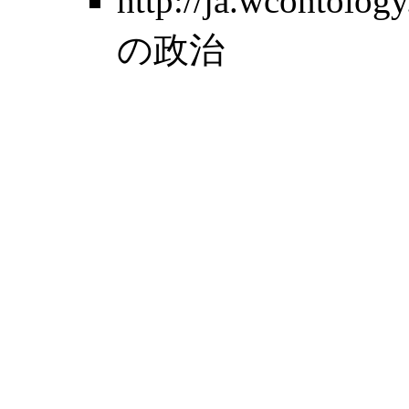
http://ja.wcontolo
の政治