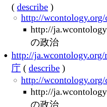
(
describe
)
http://wcontology.org
http://ja.wcontolo
の政治
http://ja.wcontology.
庁
(
describe
)
http://wcontology.org
http://ja.wcontolo
の政治