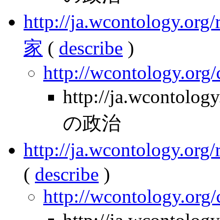
http://ja.wcontology.
家
(
describe
)
http://wcontology.org
http://ja.wcontolo
の政治
http://ja.wcontology.
(
describe
)
http://wcontology.org