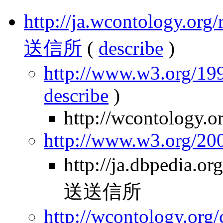
http://ja.wcontology.
送信所
(
describe
)
http://www.w3.org/199
describe
)
http://wcontology.o
http://www.w3.org/2
http://ja.dbpedia
送送信所
http://wcontology.org/