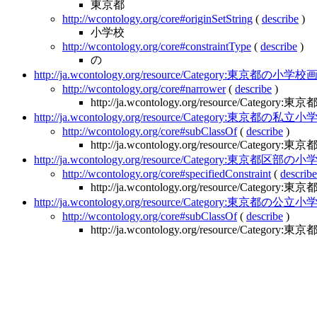
東京都
http://wcontology.org/core#originSetString
(
describe
)
小学校
http://wcontology.org/core#constraintType
(
describe
)
の
http://ja.wcontology.org/resource/Category:東京都の小学
http://wcontology.org/core#narrower
(
describe
)
http://ja.wcontology.org/resource/Categor
http://ja.wcontology.org/resource/Category:東京都の私立
http://wcontology.org/core#subClassOf
(
describe
)
http://ja.wcontology.org/resource/Categor
http://ja.wcontology.org/resource/Category:東京都区部の
http://wcontology.org/core#specifiedConstraint
(
describe
http://ja.wcontology.org/resource/Categor
http://ja.wcontology.org/resource/Category:東京都の公立
http://wcontology.org/core#subClassOf
(
describe
)
http://ja.wcontology.org/resource/Categor