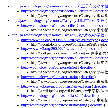
http://ja.wcontology.org/resource/Category:八王子市の小学
http://wcontology.org/core#specifiedConstraint
(
describe
http://ja.wcontology.org/resource/Categor
http://ja.wcontology.org/resource/Category:町田市の小学校
(
http://wcontology.org/core#specifiedConstraint
(
describe
http://ja.wcontology.org/resource/Categor
http://ja.wcontology.org/resource/Category:東京都の小学校
(
http://www.w3.org/1999/02/22-rdf-syntax-ns#type
(
desc
http://wcontology.org/core#constrainedSetCategor
http://www.w3.org/2002/07/owl#sameAs
(
describe
)
http://ja.dbpedia.org/resource/Category:東
http://wcontology.org/core#specifiedConstraint
(
describe
http://ja.wcontology.org/resource/Categ
http://wcontology.org/core#originSet
(
describe
)
http://ja.wcontology.org/resource/Category:小学
http://wcontology.org/core#constraint
(
describe
)
http://ja.wcontology.org/resource/Category:東京
http://www.w3.org/ns/prov#wasDerivedFrom
(
describe
http://ja.wikipedia.org/wiki/Category:東京都
http://wcontology.org/core#subClassOf
(
describe
)
http://ja.wcontology.org/resource/Category
http://wcontology.org/core#constraintString
(
describe
)