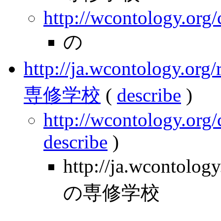
http://wcontology.org
の
http://ja.wcontology.
専修学校
(
describe
)
http://wcontology.org/
describe
)
http://ja.wcontolo
の専修学校