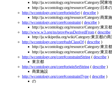
http://ja.wcontology.org/resource/Categ
http://ja.wcontology.org/resource/Cate
http://wcontology.org/core#originSet
(
describe
)
http://ja.wcontology.org/resource/Category:商
http://wcontology.org/core#constraint
(
describe
)
http://ja.wcontology.org/resource/Category:東京
http://www.w3.org/ns/prov#wasDerivedFrom
(
describe
http://ja.wikipedia.org/wiki/Category:東京都
http://wcontology.org/core#subClassOf
(
describe
)
http://ja.wcontology.org/resource/Categor
http://ja.wcontology.org/resource/Category
http://wcontology.org/core#constraintString
(
describe
)
東京都
http://wcontology.org/core#originSetString
(
describe
)
商業施設
http://wcontology.org/core#constraintType
(
describe
)
の