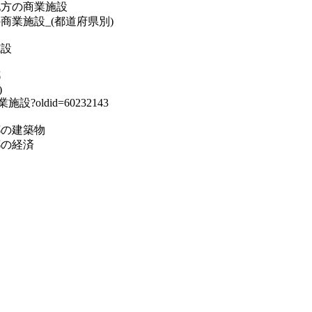
ory:関東地方の商業施設
gory:日本の商業施設_(都道府県別)
業施設
都
)
の商業施設?oldid=60232143
y:東京都の建築物
:東京都の経済