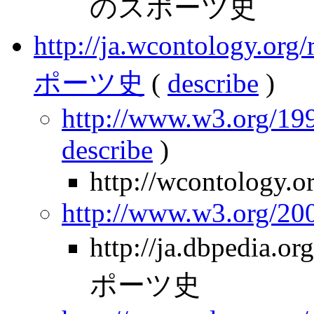
のスポーツ史
http://ja.wcontology.
ポーツ史
(
describe
)
http://www.w3.org/199
describe
)
http://wcontology.o
http://www.w3.org/2
http://ja.dbpedia
ポーツ史