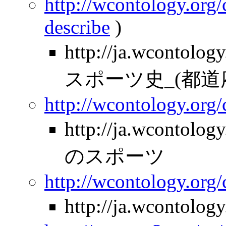
http://wcontology.org/
describe
)
http://ja.wcontolo
スポーツ史_(都道
http://wcontology.org
http://ja.wcontolo
のスポーツ
http://wcontology.org/
http://ja.wcontolo