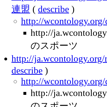
連盟
(
describe
)
http://wcontology.org
http://ja.wcontolo
のスポーツ
http://ja.wcontology.o
describe
)
http://wcontology.org
http://ja.wcontolo
のスポーツ