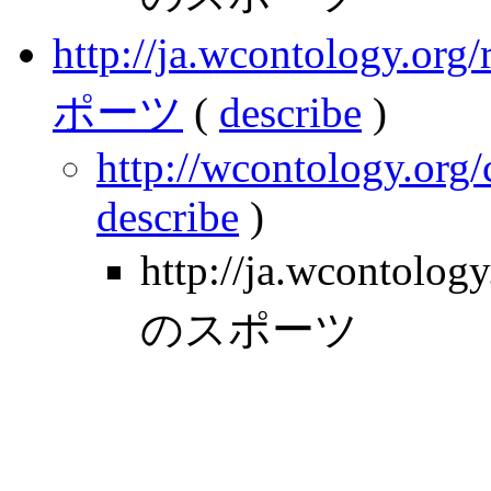
http://ja.wcontology.
ポーツ
(
describe
)
http://wcontology.org/
describe
)
http://ja.wcontolo
のスポーツ