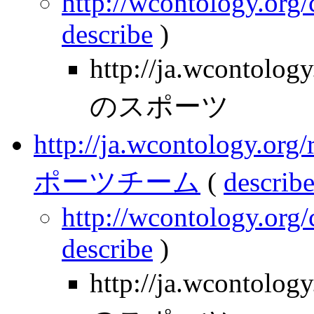
http://wcontology.org
describe
)
http://ja.wcontolo
のスポーツ
http://ja.wcontology.
ポーツチーム
(
describ
http://wcontology.org
describe
)
http://ja.wcontolo