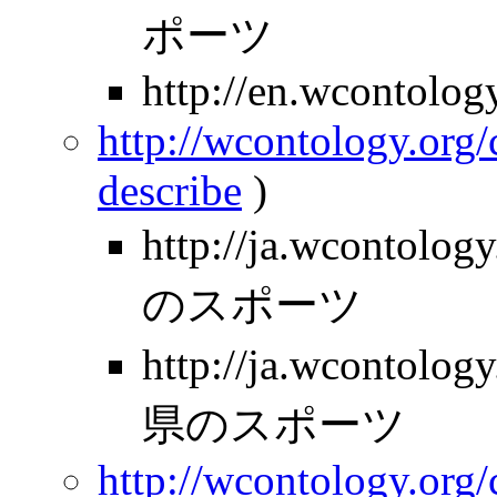
ポーツ
http://en.wcontolog
http://wcontology.org/
describe
)
http://ja.wcontol
のスポーツ
http://ja.wcontol
県のスポーツ
http://wcontology.org