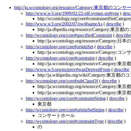
http://ja.wcontology.org/resource/Category:東京都の
http://www.w3.org/1999/02/22-rdf-syntax-ns#type
(
desc
http://wcontology.org/core#constrainedSetCategor
http://www.w3.org/2002/07/owl#sameAs
(
describe
)
http://ja.dbpedia.org/resource/Catego
http://wcontology.org/core#specifiedConstraint
(
describe
http://ja.wcontology.org/resource/Cate
http://wcontology.org/core#originSet
(
describe
)
http://ja.wcontology.org/resource/Catego
http://wcontology.org/core#constraint
(
describe
)
http://ja.wcontology.org/resource/Category:東京
http://www.w3.org/ns/prov#wasDerivedFrom
(
describe
http://ja.wikipedia.org/wiki/Category:
http://wcontology.org/core#subClassOf
(
describe
)
http://ja.wcontology.org/resource/Cate
http://ja.wcontology.org/resource/Categor
http://wcontology.org/core#constraintString
(
describe
)
東京都
http://wcontology.org/core#originSetString
(
describe
)
コンサートホール
http://wcontology.org/core#constraintType
(
describe
)
の