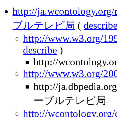
http://ja.wcontology.
ブルテレビ局
(
describ
http://www.w3.org/199
describe
)
http://wcontology.o
http://www.w3.org/2
http://ja.dbpedia
ーブルテレビ局
http://wcontology.org/