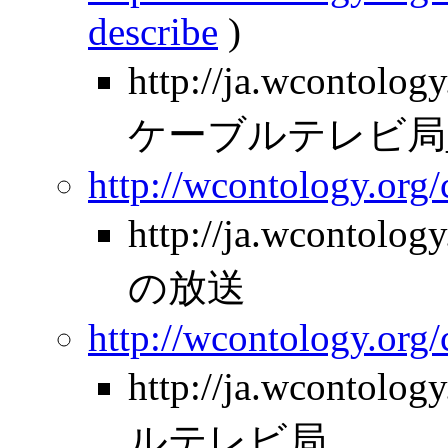
describe
)
http://ja.wcontolo
ケーブルテレビ局_
http://wcontology.org
http://ja.wcontol
の放送
http://wcontology.org/
http://ja.wcontolo
ルテレビ局