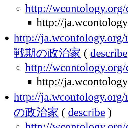
http://wcontology.org/
http://ja.wcontolo
http://ja.wcontology.
戦期の政治家
(
describe
http://wcontology.org/
http://ja.wcontolo
http://ja.wcontology.
の政治家
(
describe
)
http://wcontology.org/