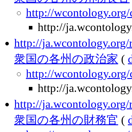
http://wcontology.org/
http://ja.wcontolo
http://ja.wcontology.
衆国の各州の政治家
(
http://wcontology.org/
http://ja.wcontolo
http://ja.wcontology.
衆国の各州の財務官
(