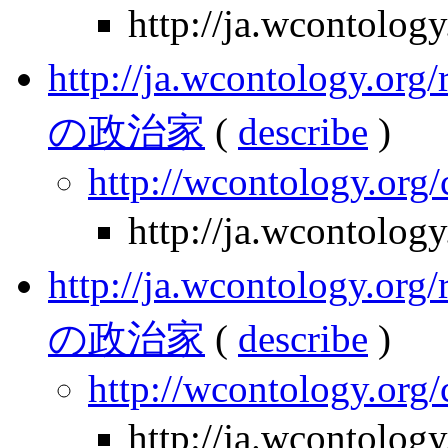
http://ja.wcontolo
http://ja.wcontology.
の政治家
(
describe
)
http://wcontology.org/
http://ja.wcontolo
http://ja.wcontology.
の政治家
(
describe
)
http://wcontology.org/
http://ja.wcontolo