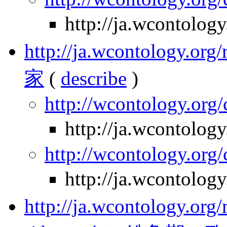
http://ja.wcontolo
http://ja.wcontology.
家
(
describe
)
http://wcontology.org
http://ja.wcontolo
http://wcontology.org/
http://ja.wcontolo
http://ja.wcontology.