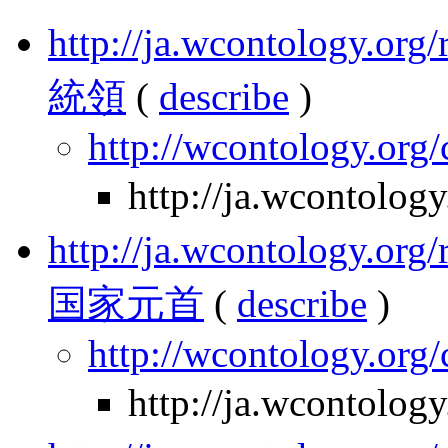
http://ja.wcontology.
統領
(
describe
)
http://wcontology.org/
http://ja.wcontolo
http://ja.wcontology.
国家元首
(
describe
)
http://wcontology.org/
http://ja.wcontolo