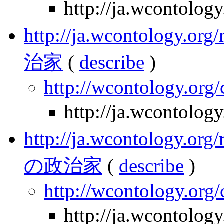
http://ja.wcontolo
http://ja.wcontology.
治家
(
describe
)
http://wcontology.org/
http://ja.wcontolo
http://ja.wcontology.
の政治家
(
describe
)
http://wcontology.org/
http://ja.wcontolo