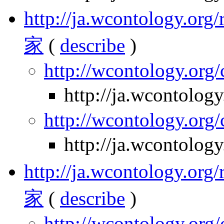
http://ja.wcontology.
家
(
describe
)
http://wcontology.org
http://ja.wcontolo
http://wcontology.org/
http://ja.wcontolo
http://ja.wcontology.
家
(
describe
)
http://wcontology.org/