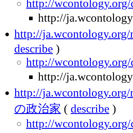
http://wcontology.org/
http://ja.wcontolo
http://ja.wcontology.
describe
)
http://wcontology.org
http://ja.wcontolo
http://ja.wcontology.
の政治家
(
describe
)
http://wcontology.org/