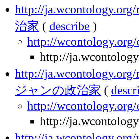
http://ja.wcontology.
治家
(
describe
)
http://wcontology.org/
http://ja.wcontolo
http://ja.wcontology.
ジャンの政治家
(
descr
http://wcontology.org/
http://ja.wcontolo
http://ja.wcontology.