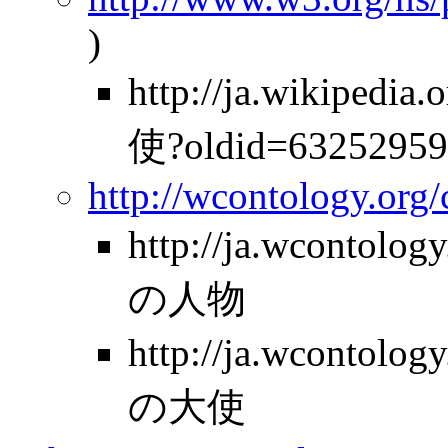
)
http://ja.wikiped
使?oldid=63252959
http://wcontology.org
http://ja.wcontolo
の人物
http://ja.wcontol
の大使