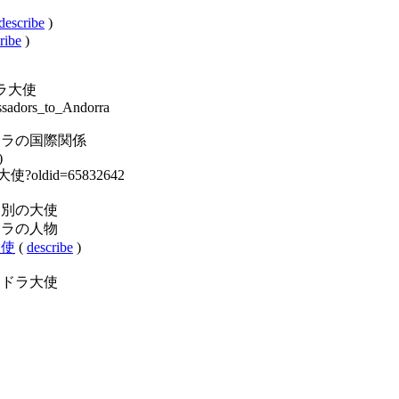
describe
)
ribe
)
アンドラ大使
assadors_to_Andorra
ory:アンドラの国際関係
)
ドラ大使?oldid=65832642
y:駐箚国別の大使
y:アンドラの人物
本大使
(
describe
)
y:在アンドラ大使