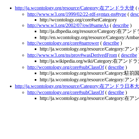
http://ja.wcontology.org/resource/Category:在アンドラ大使
(
http://www.w3.org/1999/02/22-rdf-syntax-ns#type
(
desc
http://wcontology.org/core#setCategory
http://www.w3.org/2002/07/owl#sameAs
(
describe
)
http://ja.dbpedia.org/resource/Category:在
http://en.wcontology.org/resource/Category:Amb
http://wcontology.org/core#narrower
(
describe
)
http://ja.wcontology.org/resource/Categ
http://www.w3.org/ns/prov#wasDerivedFrom
(
describe
http://ja.wikipedia.org/wiki/Category:在アン
http://wcontology.org/core#subClassOf
(
describe
)
http://ja.wcontology.org/resource/Categor
http://ja.wcontology.org/resource/Categor
http://ja.wcontology.org/resource/Category:在アンドラ日
http://wcontology.org/core#subClassOf
(
describe
)
http://ja.wcontology.org/resource/Categor