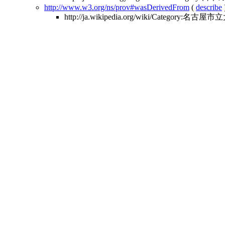
http://www.w3.org/ns/prov#wasDerivedFrom
(
describe
http://ja.wikipedia.org/wiki/Category:名古屋