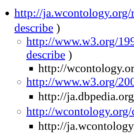
http://ja.wcontology.o
describe
)
http://www.w3.org/199
describe
)
http://wcontology.o
http://www.w3.org/2
http://ja.dbpedia
http://wcontology.org/
http://ja.wcontolo