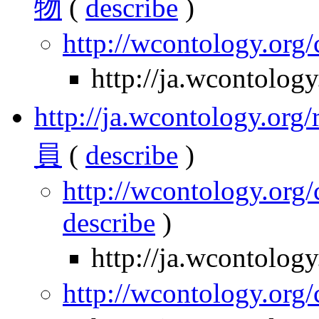
物
(
describe
)
http://wcontology.org/
http://ja.wcontol
http://ja.wcontology.
員
(
describe
)
http://wcontology.org
describe
)
http://ja.wcontol
http://wcontology.org/