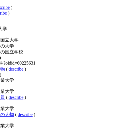
scribe
)
ribe
)
工業大学
y:日本の国立大学
:北海道の大学
ry:北海道の国立学校
)
大学?oldid=60225631
の人物
(
describe
)
)
:北見工業大学
:北見工業大学
の教員
(
describe
)
:北見工業大学
学出身の人物
(
describe
)
:北見工業大学