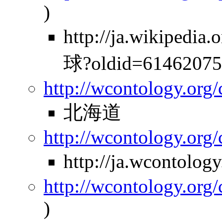
)
http://ja.wikiped
球?oldid=61462075
http://wcontology.org/
北海道
http://wcontology.org
http://ja.wcontolo
http://wcontology.org/
)