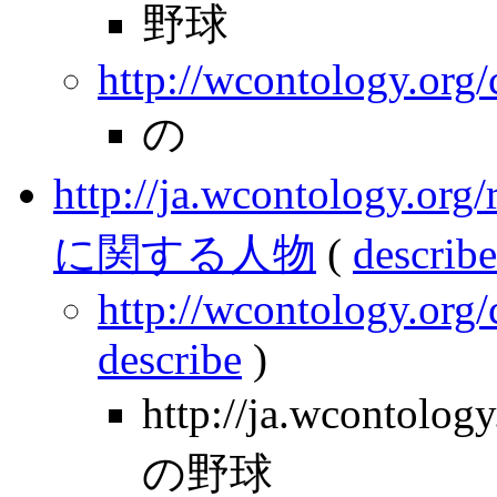
野球
http://wcontology.org
の
http://ja.wcontology.
に関する人物
(
describe
http://wcontology.org
describe
)
http://ja.wcontolo
の野球