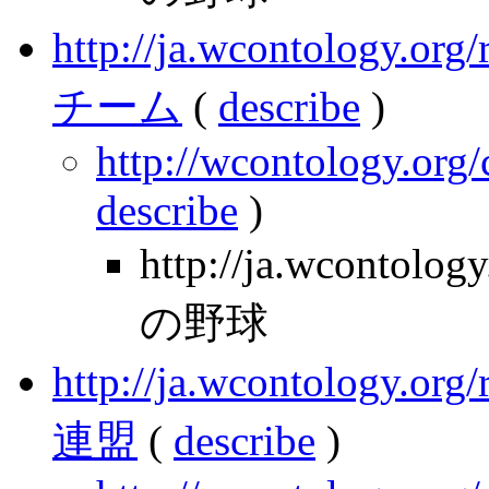
http://ja.wcontology.
チーム
(
describe
)
http://wcontology.org
describe
)
http://ja.wcontolo
の野球
http://ja.wcontology.
連盟
(
describe
)