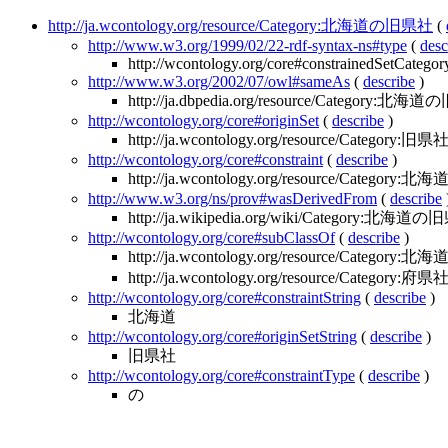
http://ja.wcontology.org/resource/Category:北海道の旧県社
(
http://www.w3.org/1999/02/22-rdf-syntax-ns#type
(
desc
http://wcontology.org/core#constrainedSetCategor
http://www.w3.org/2002/07/owl#sameAs
(
describe
)
http://ja.dbpedia.org/resource/Category:北
http://wcontology.org/core#originSet
(
describe
)
http://ja.wcontology.org/resource/Category:旧県
http://wcontology.org/core#constraint
(
describe
)
http://ja.wcontology.org/resource/Category:北海
http://www.w3.org/ns/prov#wasDerivedFrom
(
describe
http://ja.wikipedia.org/wiki/Category:北海道
http://wcontology.org/core#subClassOf
(
describe
)
http://ja.wcontology.org/resource/Category
http://ja.wcontology.org/resource/Category:府県
http://wcontology.org/core#constraintString
(
describe
)
北海道
http://wcontology.org/core#originSetString
(
describe
)
旧県社
http://wcontology.org/core#constraintType
(
describe
)
の