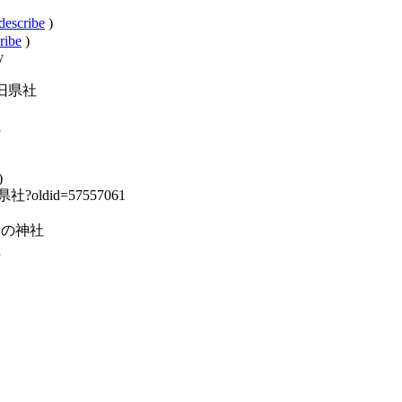
describe
)
ribe
)
y
海道の旧県社
社
道
)
の旧県社?oldid=57557061
:北海道の神社
社