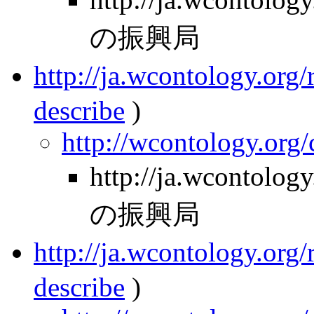
の振興局
http://ja.wcontology.o
describe
)
http://wcontology.org
http://ja.wcontolo
の振興局
http://ja.wcontology.o
describe
)