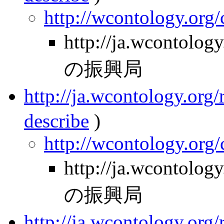
http://wcontology.org
http://ja.wcontolo
の振興局
http://ja.wcontology.o
describe
)
http://wcontology.org
http://ja.wcontolo
の振興局
http://ja.wcontology.