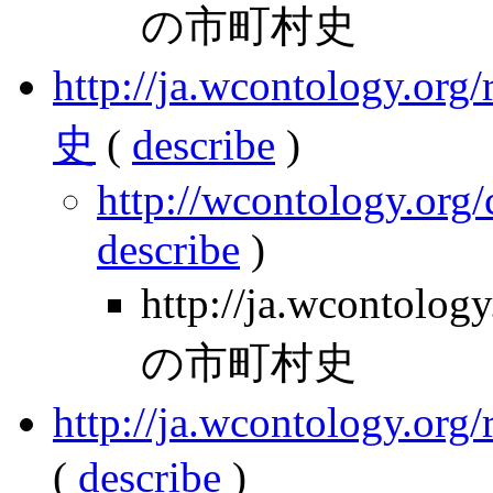
の市町村史
http://ja.wcontology.
史
(
describe
)
http://wcontology.org/
describe
)
http://ja.wcontolo
の市町村史
http://ja.wcontology.
(
describe
)