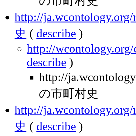
の市町村史
http://ja.wcontology.
史
(
describe
)
http://wcontology.org/
describe
)
http://ja.wcontolo
の市町村史
http://ja.wcontology.
史
(
describe
)