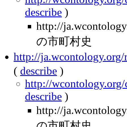
describe
)
http://ja.wcontolo
の市町村史
http://ja.wcontology.
(
describe
)
http://wcontology.org/
describe
)
http://ja.wcontolo
の市町村史