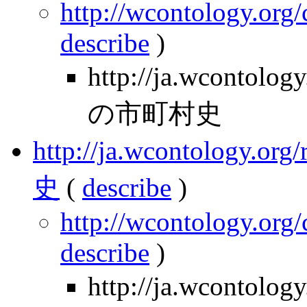
http://wcontology.org/
describe
)
http://ja.wcontolo
の市町村史
http://ja.wcontology.
史
(
describe
)
http://wcontology.org/
describe
)
http://ja.wcontolo