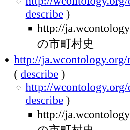
http://wcontology.org/
describe
)
http://ja.wcontolo
の市町村史
http://ja.wcontology.
(
describe
)
http://wcontology.org/
describe
)
http://ja.wcontolo
の市町村史