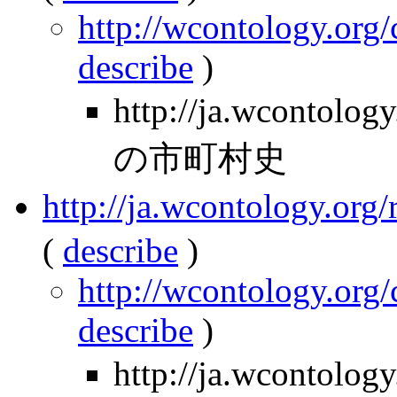
http://wcontology.org/
describe
)
http://ja.wcontolo
の市町村史
http://ja.wcontology.
(
describe
)
http://wcontology.org/
describe
)
http://ja.wcontolo