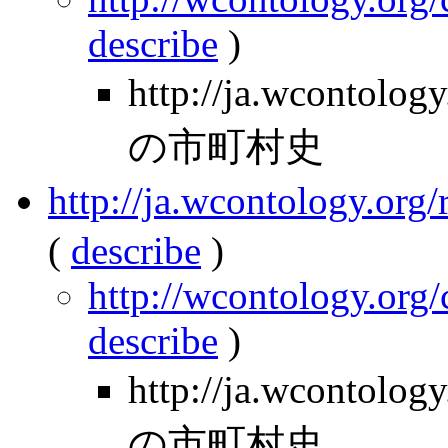
describe
)
http://ja.wcontolo
の市町村史
http://ja.wcontology.
(
describe
)
http://wcontology.org/
describe
)
http://ja.wcontolo
の市町村史