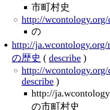
市町村史
http://wcontology.org
の
http://ja.wcontology.
の歴史
(
describe
)
http://wcontology.org/
describe
)
http://ja.wcontolo
の市町村史