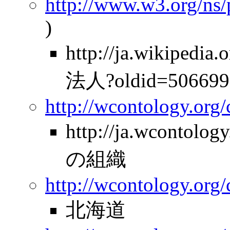
http://www.w3.org/ns
)
http://ja.wikipe
法人?oldid=506699
http://wcontology.org
http://ja.wcontolo
の組織
http://wcontology.org/
北海道