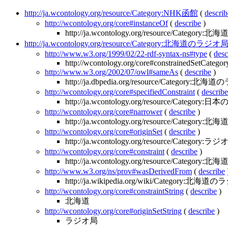
http://ja.wcontology.org/resource/Category:NHK函館
(
describ
http://wcontology.org/core#instanceOf
(
describe
)
http://ja.wcontology.org/resource/Catego
http://ja.wcontology.org/resource/Category:北海道のラジオ
http://www.w3.org/1999/02/22-rdf-syntax-ns#type
(
desc
http://wcontology.org/core#constrainedSetCategor
http://www.w3.org/2002/07/owl#sameAs
(
describe
)
http://ja.dbpedia.org/resource/Category:
http://wcontology.org/core#specifiedConstraint
(
describe
http://ja.wcontology.org/resource/Categ
http://wcontology.org/core#narrower
(
describe
)
http://ja.wcontology.org/resource/Category
http://wcontology.org/core#originSet
(
describe
)
http://ja.wcontology.org/resource/Category:ラ
http://wcontology.org/core#constraint
(
describe
)
http://ja.wcontology.org/resource/Category:北海
http://www.w3.org/ns/prov#wasDerivedFrom
(
describe
http://ja.wikipedia.org/wiki/Category:北海道
http://wcontology.org/core#constraintString
(
describe
)
北海道
http://wcontology.org/core#originSetString
(
describe
)
ラジオ局