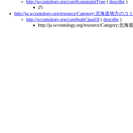
http://wcontology.org/core#constraintType
(
describe
)
の
http://ja.wcontology.org/resource/Category:北海
http://wcontology.org/core#subClassOf
(
describe
)
http://ja.wcontology.org/resource/Catego