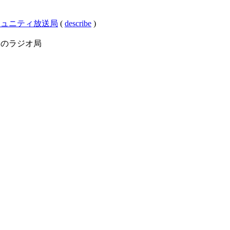
道地方のコミュニティ放送局
(
describe
)
ry:北海道のラジオ局