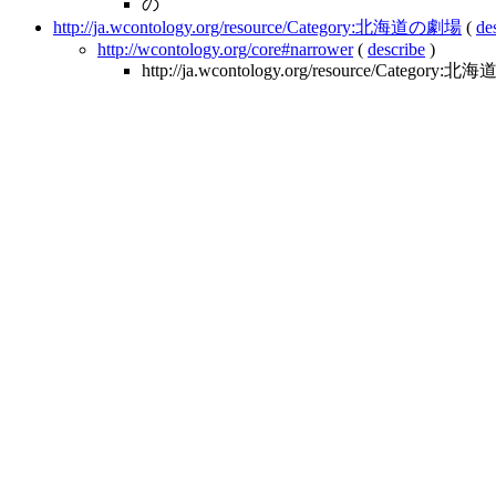
の
http://ja.wcontology.org/resource/Category:北海道の劇場
(
de
http://wcontology.org/core#narrower
(
describe
)
http://ja.wcontology.org/resource/Categor