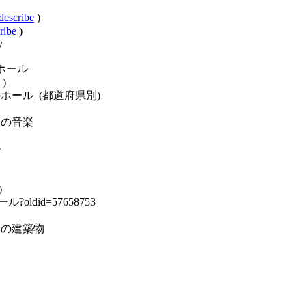
describe
)
ribe
)
y
海道のホール
)
ory:日本のホール_(都道府県別)
:北海道の音楽
ル
道
)
のホール?oldid=57658753
y:北海道の建築物