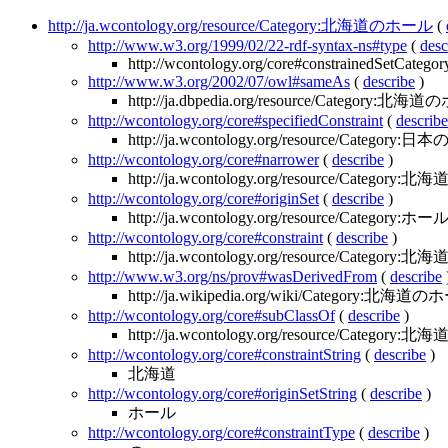
http://ja.wcontology.org/resource/Category:北海道のホール
(
http://www.w3.org/1999/02/22-rdf-syntax-ns#type
(
desc
http://wcontology.org/core#constrainedSetCategor
http://www.w3.org/2002/07/owl#sameAs
(
describe
)
http://ja.dbpedia.org/resource/Category:北
http://wcontology.org/core#specifiedConstraint
(
describe
http://ja.wcontology.org/resource/Categ
http://wcontology.org/core#narrower
(
describe
)
http://ja.wcontology.org/resource/Category
http://wcontology.org/core#originSet
(
describe
)
http://ja.wcontology.org/resource/Category:ホー
http://wcontology.org/core#constraint
(
describe
)
http://ja.wcontology.org/resource/Category:北海
http://www.w3.org/ns/prov#wasDerivedFrom
(
describe
http://ja.wikipedia.org/wiki/Category:北海道
http://wcontology.org/core#subClassOf
(
describe
)
http://ja.wcontology.org/resource/Categor
http://wcontology.org/core#constraintString
(
describe
)
北海道
http://wcontology.org/core#originSetString
(
describe
)
ホール
http://wcontology.org/core#constraintType
(
describe
)