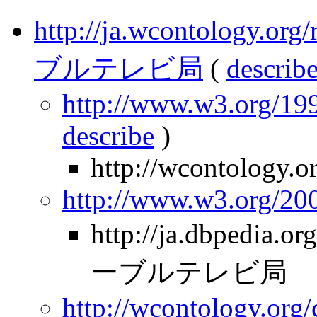
http://ja.wcontology.
ブルテレビ局
(
describ
http://www.w3.org/199
describe
)
http://wcontology.o
http://www.w3.org/2
http://ja.dbpedia
ーブルテレビ局
http://wcontology.org/