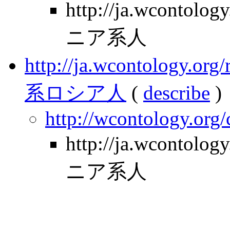
http://ja.wcontolo
ニア系人
http://ja.wcontology.
系ロシア人
(
describe
)
http://wcontology.org
http://ja.wcontolo
ニア系人