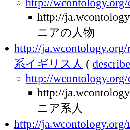
http://wcontology.org
http://ja.wcontolo
ニアの人物
http://ja.wcontology.
系イギリス人
(
describ
http://wcontology.org
http://ja.wcontolo
ニア系人
http://ja.wcontology.