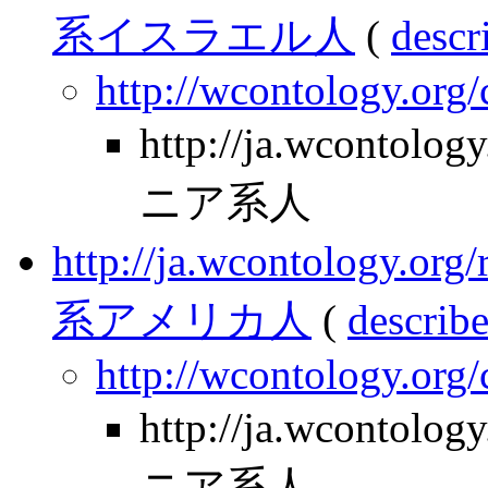
系イスラエル人
(
descr
http://wcontology.org
http://ja.wcontolo
ニア系人
http://ja.wcontology.
系アメリカ人
(
describ
http://wcontology.org
http://ja.wcontolo
ニア系人