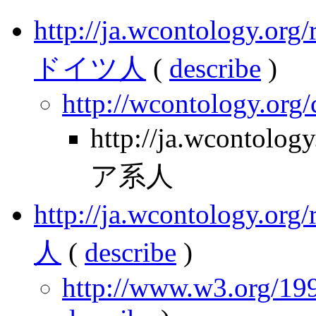
http://ja.wcontology.
ドイツ人
(
describe
)
http://wcontology.org
http://ja.wcontolo
ア系人
http://ja.wcontology.
人
(
describe
)
http://www.w3.org/199