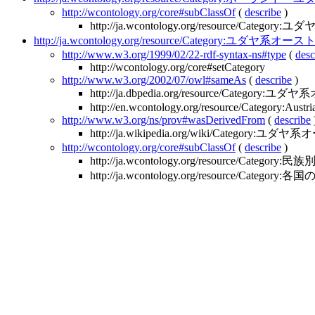
http://wcontology.org/core#subClassOf
(
describe
)
http://ja.wcontology.org/resource/Cate
http://ja.wcontology.org/resource/Category:ユダヤ系オ
http://www.w3.org/1999/02/22-rdf-syntax-ns#type
(
desc
http://wcontology.org/core#setCategory
http://www.w3.org/2002/07/owl#sameAs
(
describe
)
http://ja.dbpedia.org/resource/Categor
http://en.wcontology.org/resource/Category:Austr
http://www.w3.org/ns/prov#wasDerivedFrom
(
describe
http://ja.wikipedia.org/wiki/Category:ユ
http://wcontology.org/core#subClassOf
(
describe
)
http://ja.wcontology.org/resource/Categ
http://ja.wcontology.org/resource/Categor