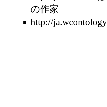
の作家
http://ja.wcontolo