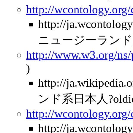
http://wcontology.org
http://ja.wcontolo
ニュージーランド
http://www.w3.org/ns
)
http://ja.wikipe
ンド系日本人?oldid
http://wcontology.org
http://ja.wcontol