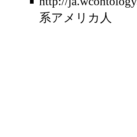
http://ja.wcontolo
系アメリカ人