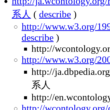
http://ja.wcontology.
系人
(
describe
)
http://www.w3.org/199
describe
)
http://wcontology.o
http://www.w3.org/2
http://ja.dbpedia
系人
http://en.wcontolog
http://wcontology.org