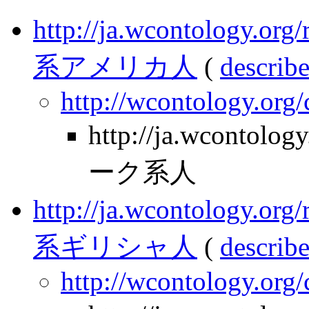
http://ja.wcontology.
系アメリカ人
(
describ
http://wcontology.org
http://ja.wcontolo
ーク系人
http://ja.wcontology.
系ギリシャ人
(
describ
http://wcontology.org