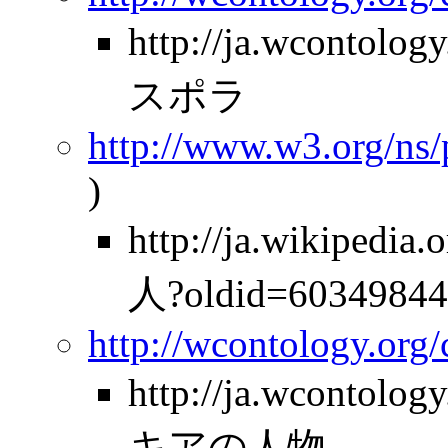
http://ja.wcontolo
スポラ
http://www.w3.org/ns
)
http://ja.wikipe
人?oldid=60349844
http://wcontology.org
http://ja.wcontolo
キアの人物