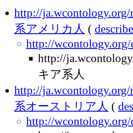
http://ja.wcontology.
系アメリカ人
(
describ
http://wcontology.org
http://ja.wcontolo
キア系人
http://ja.wcontology.
系オーストリア人
(
des
http://wcontology.org