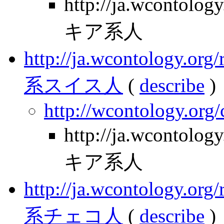
http://ja.wcontolo
キア系人
http://ja.wcontology.
系スイス人
(
describe
)
http://wcontology.org
http://ja.wcontolo
キア系人
http://ja.wcontology.
系チェコ人
(
describe
)