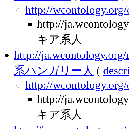
http://wcontology.org
http://ja.wcontolo
キア系人
http://ja.wcontology.
系ハンガリー人
(
descr
http://wcontology.org
http://ja.wcontolo
キア系人