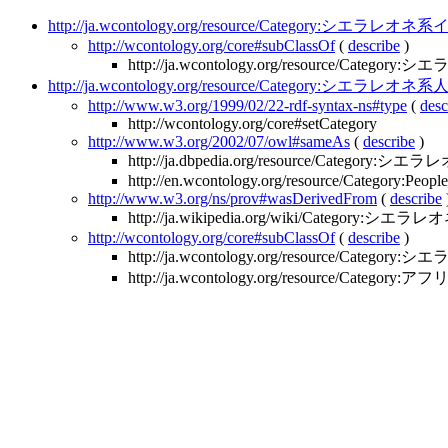
http://ja.wcontology.org/resource/Category:シエラレ
http://wcontology.org/core#subClassOf
(
describe
)
http://ja.wcontology.org/resource/Catego
http://ja.wcontology.org/resource/Category:シエラレオネ系
http://www.w3.org/1999/02/22-rdf-syntax-ns#type
(
desc
http://wcontology.org/core#setCategory
http://www.w3.org/2002/07/owl#sameAs
(
describe
)
http://ja.dbpedia.org/resource/Category:
http://en.wcontology.org/resource/Category:Peop
http://www.w3.org/ns/prov#wasDerivedFrom
(
describe
http://ja.wikipedia.org/wiki/Category:シエラ
http://wcontology.org/core#subClassOf
(
describe
)
http://ja.wcontology.org/resource/Categ
http://ja.wcontology.org/resource/Cat