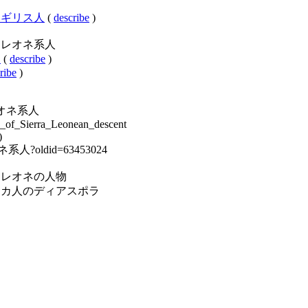
オネ系イギリス人
(
describe
)
ry:シエラレオネ系人
人
(
describe
)
ribe
)
シエラレオネ系人
le_of_Sierra_Leonean_descent
)
レオネ系人?oldid=63453024
ory:シエラレオネの人物
egory:アフリカ人のディアスポラ