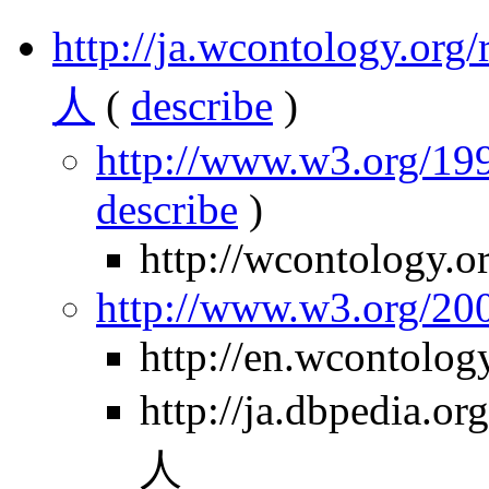
http://ja.wcontology.
人
(
describe
)
http://www.w3.org/199
describe
)
http://wcontology.o
http://www.w3.org/2
http://en.wcontolo
http://ja.dbpedia
人