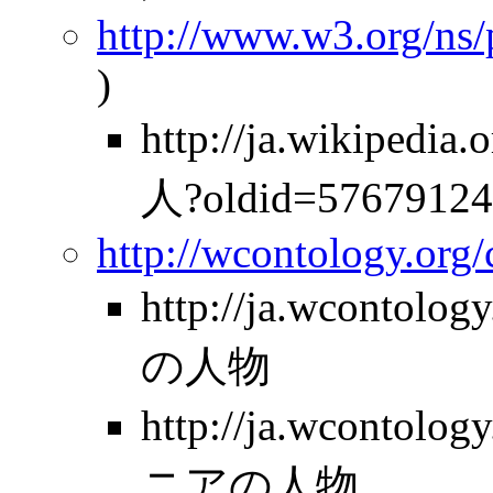
http://www.w3.org/ns
)
http://ja.wikiped
人?oldid=57679124
http://wcontology.org
http://ja.wcontolo
の人物
http://ja.wcontolo
ニアの人物